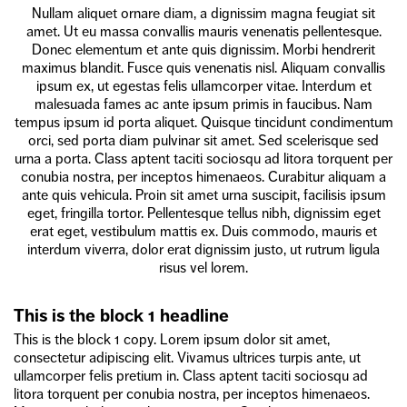
Nullam aliquet ornare diam, a dignissim magna feugiat sit
amet. Ut eu massa convallis mauris venenatis pellentesque.
Donec elementum et ante quis dignissim. Morbi hendrerit
maximus blandit. Fusce quis venenatis nisl. Aliquam convallis
ipsum ex, ut egestas felis ullamcorper vitae. Interdum et
malesuada fames ac ante ipsum primis in faucibus. Nam
tempus ipsum id porta aliquet. Quisque tincidunt condimentum
orci, sed porta diam pulvinar sit amet. Sed scelerisque sed
urna a porta. Class aptent taciti sociosqu ad litora torquent per
conubia nostra, per inceptos himenaeos. Curabitur aliquam a
ante quis vehicula. Proin sit amet urna suscipit, facilisis ipsum
eget, fringilla tortor. Pellentesque tellus nibh, dignissim eget
erat eget, vestibulum mattis ex. Duis commodo, mauris et
interdum viverra, dolor erat dignissim justo, ut rutrum ligula
risus vel lorem.
This is the block 1 headline
This is the block 1 copy. Lorem ipsum dolor sit amet,
consectetur adipiscing elit. Vivamus ultrices turpis ante, ut
ullamcorper felis pretium in. Class aptent taciti sociosqu ad
litora torquent per conubia nostra, per inceptos himenaeos.