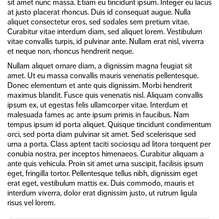
sit amet nunc massa. Etiam eu tincidunt ipsum. Integer eu lacus
at justo placerat rhoncus. Duis id consequat augue. Nulla
aliquet consectetur eros, sed sodales sem pretium vitae.
Curabitur vitae interdum diam, sed aliquet lorem. Vestibulum
vitae convallis turpis, id pulvinar ante. Nullam erat nisl, viverra
et neque non, rhoncus hendrerit neque.
Nullam aliquet ornare diam, a dignissim magna feugiat sit
amet. Ut eu massa convallis mauris venenatis pellentesque.
Donec elementum et ante quis dignissim. Morbi hendrerit
maximus blandit. Fusce quis venenatis nisl. Aliquam convallis
ipsum ex, ut egestas felis ullamcorper vitae. Interdum et
malesuada fames ac ante ipsum primis in faucibus. Nam
tempus ipsum id porta aliquet. Quisque tincidunt condimentum
orci, sed porta diam pulvinar sit amet. Sed scelerisque sed
urna a porta. Class aptent taciti sociosqu ad litora torquent per
conubia nostra, per inceptos himenaeos. Curabitur aliquam a
ante quis vehicula. Proin sit amet urna suscipit, facilisis ipsum
eget, fringilla tortor. Pellentesque tellus nibh, dignissim eget
erat eget, vestibulum mattis ex. Duis commodo, mauris et
interdum viverra, dolor erat dignissim justo, ut rutrum ligula
risus vel lorem.