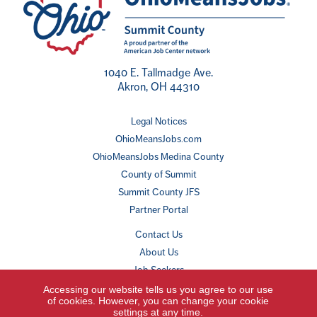
1040 E. Tallmadge Ave.
Akron, OH 44310
Legal Notices
OhioMeansJobs.com
OhioMeansJobs Medina County
County of Summit
Summit County JFS
Partner Portal
Contact Us
About Us
Job Seekers
Employers
Accessing our website tells us you agree to our use
of cookies. However, you can change your cookie
Youth & Young Adults
settings at any time.