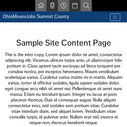
Skip to main content
OhioMeansJobs Summit County
Find a job
Contact us by phone at 330-633-1050
Resources for Individuals with Disabilities
Sample Site Content Page
For Jobseekers
For Employers
For Youth & Young Adults
This is the intro copy. Lorem ipsum dolor sit amet, consectetur
Other Resources
adipiscing elit. Vivamus ultrices turpis ante, ut ullamcorper felis
pretium in. Class aptent taciti sociosqu ad litora torquent per
conubia nostra, per inceptos himenaeos. Mauris vestibulum
scelerisque varius. Curabitur varius mattis mi in mattis. Aliquam
varius, tortor id efficitur sodales, ligula sapien sodales dolor,
eget congue arcu nibh sit amet nisi. Pellentesque sit amet nunc
massa. Etiam eu tincidunt ipsum. Integer eu lacus at justo
placerat rhoncus. Duis id consequat augue. Nulla aliquet
consectetur eros, sed sodales sem pretium vitae. Curabitur
vitae interdum diam, sed aliquet lorem. Vestibulum vitae
convallis turpis, id pulvinar ante. Nullam erat nisl, viverra et
neque non, rhoncus hendrerit neque.