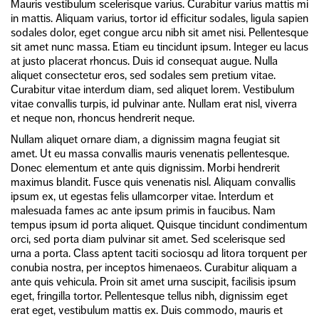
Mauris vestibulum scelerisque varius. Curabitur varius mattis mi
in mattis. Aliquam varius, tortor id efficitur sodales, ligula sapien
sodales dolor, eget congue arcu nibh sit amet nisi. Pellentesque
sit amet nunc massa. Etiam eu tincidunt ipsum. Integer eu lacus
at justo placerat rhoncus. Duis id consequat augue. Nulla
aliquet consectetur eros, sed sodales sem pretium vitae.
Curabitur vitae interdum diam, sed aliquet lorem. Vestibulum
vitae convallis turpis, id pulvinar ante. Nullam erat nisl, viverra
et neque non, rhoncus hendrerit neque.
Nullam aliquet ornare diam, a dignissim magna feugiat sit
amet. Ut eu massa convallis mauris venenatis pellentesque.
Donec elementum et ante quis dignissim. Morbi hendrerit
maximus blandit. Fusce quis venenatis nisl. Aliquam convallis
ipsum ex, ut egestas felis ullamcorper vitae. Interdum et
malesuada fames ac ante ipsum primis in faucibus. Nam
tempus ipsum id porta aliquet. Quisque tincidunt condimentum
orci, sed porta diam pulvinar sit amet. Sed scelerisque sed
urna a porta. Class aptent taciti sociosqu ad litora torquent per
conubia nostra, per inceptos himenaeos. Curabitur aliquam a
ante quis vehicula. Proin sit amet urna suscipit, facilisis ipsum
eget, fringilla tortor. Pellentesque tellus nibh, dignissim eget
erat eget, vestibulum mattis ex. Duis commodo, mauris et